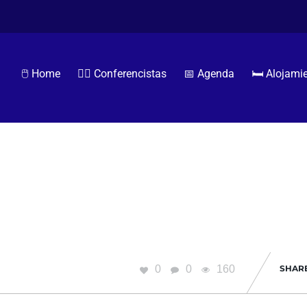
🖱️ Home
🧏‍♂️ Conferencistas
📅 Agenda
🛏️ Alojami
0
0
160
SHAR