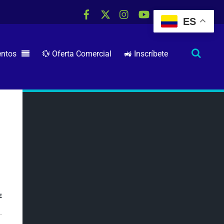
ES
RSS
entos
💱 Oferta Comercial
🚜 Inscríbete
E