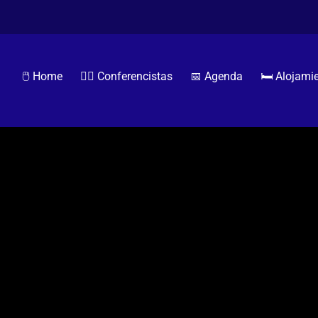
🖱️ Home
🧏‍♂️ Conferencistas
📅 Agenda
🛏️ Alojami