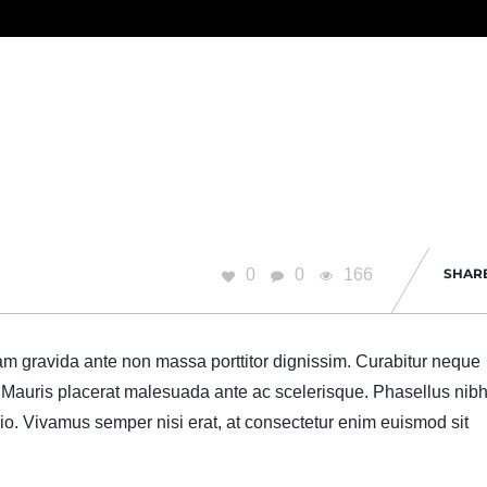
0
0
166
SHAR
lam gravida ante non massa porttitor dignissim. Curabitur neque
rpis. Mauris placerat malesuada ante ac scelerisque. Phasellus nib
dio. Vivamus semper nisi erat, at consectetur enim euismod sit