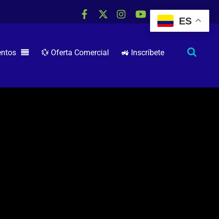
ES
RSS
entos
💱 Oferta Comercial
🚜 Inscríbete