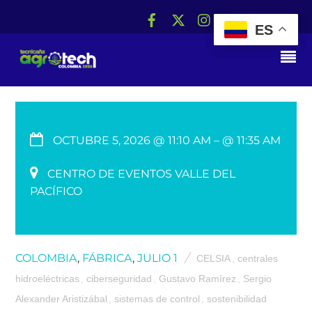
ES
RS
OCTUBRE 5, 2026 @ 11:10 AM
– @ 11:35 AM
CENTRO DE EVENTOS VALLE DEL
PACÍFICO
COLOMBIA
,
FÁBRICA
,
JULIO 1
CELSIA
,
centrales
hidroeléctricas
,
ciberseguridad
,
Gustavo Ramírez
,
Sergio
Alexander Aristizábal
,
sistemas de control
,
sostenibilidad