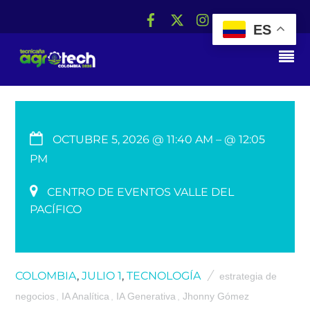
ES
RS
OCTUBRE 5, 2026 @ 11:40 AM
– @ 12:05
PM
CENTRO DE EVENTOS VALLE DEL
PACÍFICO
COLOMBIA
,
JULIO 1
,
TECNOLOGÍA
estrategia de
negocios
,
IA Analítica
,
IA Generativa
,
Jhonny Gómez