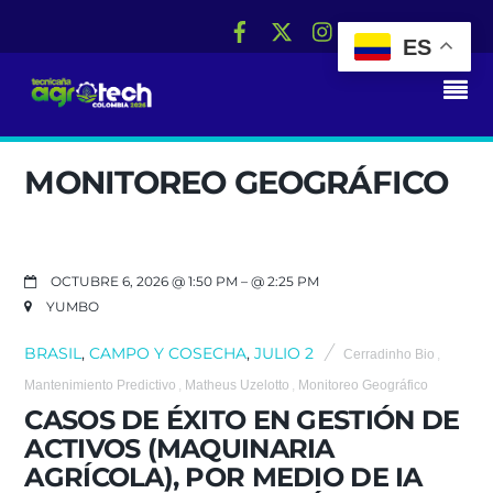
ES
RS
MONITOREO GEOGRÁFICO
OCTUBRE 6, 2026 @ 1:50 PM
– @ 2:25 PM
YUMBO
BRASIL
,
CAMPO Y COSECHA
,
JULIO 2
Cerradinho Bio
,
Mantenimiento Predictivo
,
Matheus Uzelotto
,
Monitoreo Geográfico
CASOS DE ÉXITO EN GESTIÓN DE
ACTIVOS (MAQUINARIA
AGRÍCOLA), POR MEDIO DE IA