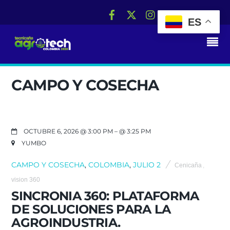
ES
RS
CAMPO Y COSECHA
OCTUBRE 6, 2026 @ 3:00 PM
– @ 3:25 PM
YUMBO
CAMPO Y COSECHA
,
COLOMBIA
,
JULIO 2
Cenicaña
,
vision 360
SINCRONIA 360: PLATAFORMA
DE SOLUCIONES PARA LA
AGROINDUSTRIA.