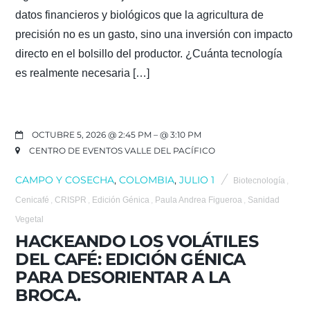
datos financieros y biológicos que la agricultura de
precisión no es un gasto, sino una inversión con impacto
directo en el bolsillo del productor. ¿Cuánta tecnología
es realmente necesaria […]
OCTUBRE 5, 2026 @ 2:45 PM
– @ 3:10 PM
CENTRO DE EVENTOS VALLE DEL PACÍFICO
CAMPO Y COSECHA
,
COLOMBIA
,
JULIO 1
Biotecnología
,
Cenicafé
,
CRISPR
,
Edición Génica
,
Paula Andrea Figueroa
,
Sanidad
Vegetal
HACKEANDO LOS VOLÁTILES
DEL CAFÉ: EDICIÓN GÉNICA
PARA DESORIENTAR A LA
BROCA.