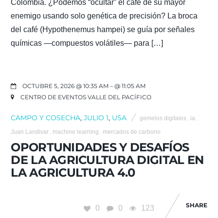
Colombia. ¿Podemos “ocultar” el café de su mayor
enemigo usando solo genética de precisión? La broca
del café (Hypothenemus hampei) se guía por señales
químicas —compuestos volátiles— para […]
OCTUBRE 5, 2026 @ 10:35 AM
– @ 11:05 AM
CENTRO DE EVENTOS VALLE DEL PACÍFICO
CAMPO Y COSECHA
,
JULIO 1
,
USA
gemelos digitales
,
ia
,
Juan Landivar
,
machine learning
,
mercados de carbono
OPORTUNIDADES Y DESAFÍOS
DE LA AGRICULTURA DIGITAL EN
LA AGRICULTURA 4.0
SHARE
0
0
123