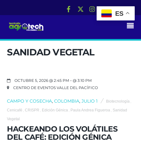
ES
RS
SANIDAD VEGETAL
OCTUBRE 5, 2026 @ 2:45 PM
– @ 3:10 PM
CENTRO DE EVENTOS VALLE DEL PACÍFICO
CAMPO Y COSECHA
,
COLOMBIA
,
JULIO 1
Biotecnología
,
Cenicafé
,
CRISPR
,
Edición Génica
,
Paula Andrea Figueroa
,
Sanidad
Vegetal
HACKEANDO LOS VOLÁTILES
DEL CAFÉ: EDICIÓN GÉNICA