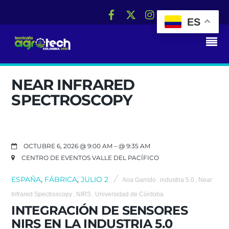
ES
RS
NEAR INFRARED
SPECTROSCOPY
OCTUBRE 6, 2026 @ 9:00 AM
– @ 9:35 AM
CENTRO DE EVENTOS VALLE DEL PACÍFICO
ESPAÑA
,
FÁBRICA
,
JULIO 2
Ana Garrido
,
industria 5.0
,
Near
Infrared Spectroscopy
,
NIRS
,
Universidad de Córdoba
INTEGRACIÓN DE SENSORES
NIRS EN LA INDUSTRIA 5.0