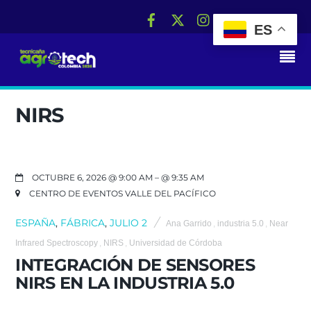
ES
RS
NIRS
OCTUBRE 6, 2026 @ 9:00 AM
– @ 9:35 AM
CENTRO DE EVENTOS VALLE DEL PACÍFICO
ESPAÑA
,
FÁBRICA
,
JULIO 2
Ana Garrido
,
industria 5.0
,
Near
Infrared Spectroscopy
,
NIRS
,
Universidad de Córdoba
INTEGRACIÓN DE SENSORES
NIRS EN LA INDUSTRIA 5.0